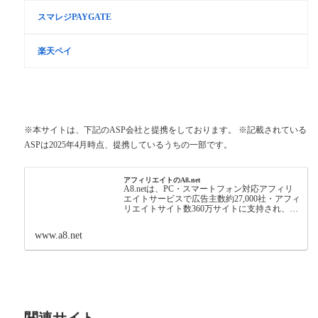
スマレジPAYGATE
楽天ペイ
※本サイトは、下記のASP会社と提携をしております。 ※記載されている
ASPは2025年4月時点、提携しているうちの一部です。
アフィリエイトのA8.net
A8.netは、PC・スマートフォン対応アフィリ
エイトサービスで広告主数約27,000社・アフィ
リエイトサイト数360万サイトに支持され、初
心者でも簡単に副収入を得ることが可能な日
本最大級の成果報酬型インターネット広告で
www.a8.net
す。
関連サイト