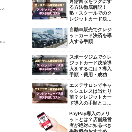
月謝回収をラクにす
る方法徹底解説！
コス
塾・スクールでのク
レジットカード決済
導入ガイド！
自動車販売でクレジ
ットカード決済を導
入する手順
08-15
スポーツジムでクレ
ジットカード決済導
入をするには？導入
手順・費用・成功の
ポイントを徹底解
エステサロンでキャ
説！
ッシュレスは当たり
前？クレジットカー
ド導入の手順とコス
トを解説
PayPay導入のメリ
ットとは？店舗経営
者が絶対に知るべき
手数料やおすすめ決