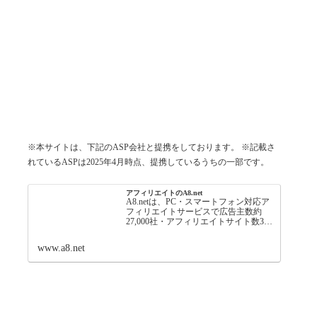
※本サイトは、下記のASP会社と提携をしております。 ※記載さ
れているASPは2025年4月時点、提携しているうちの一部です。
アフィリエイトのA8.net
A8.netは、PC・スマートフォン対応ア
フィリエイトサービスで広告主数約
27,000社・アフィリエイトサイト数360
万サイトに支持され、初心者でも簡単
に副収入を得ることが可能な日本最大
www.a8.net
級の成果報酬型インターネット広告で
す。