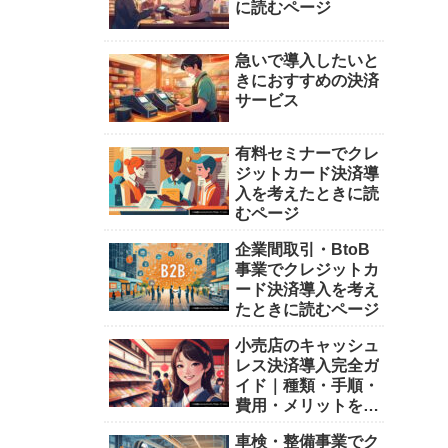
に読むページ
急いで導入したいと
きにおすすめの決済
サービス
有料セミナーでクレ
ジットカード決済導
入を考えたときに読
むページ
企業間取引・BtoB
事業でクレジットカ
ード決済導入を考え
たときに読むページ
小売店のキャッシュ
レス決済導入完全ガ
イド｜種類・手順・
費用・メリットを詳
しく解説
車検・整備事業でク