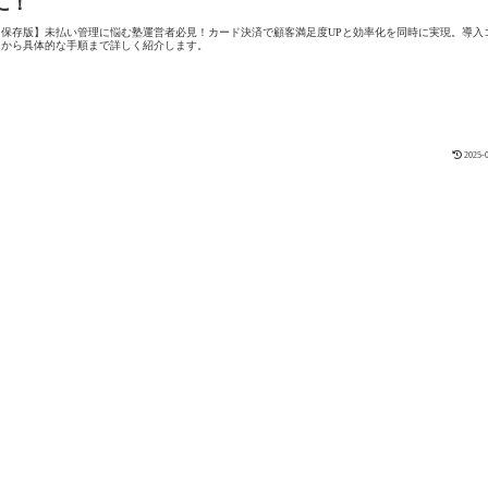
に！
【保存版】未払い管理に悩む塾運営者必見！カード決済で顧客満足度UPと効率化を同時に実現。導入
トから具体的な手順まで詳しく紹介します。
2025-