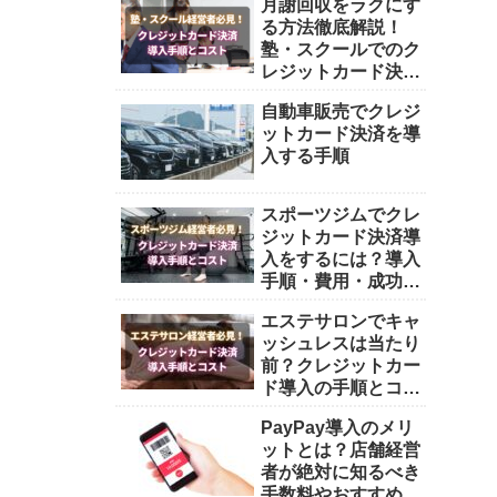
月謝回収をラクにす
る方法徹底解説！
塾・スクールでのク
レジットカード決済
導入ガイド！
自動車販売でクレジ
ットカード決済を導
入する手順
スポーツジムでクレ
ジットカード決済導
入をするには？導入
手順・費用・成功の
ポイントを徹底解
エステサロンでキャ
説！
ッシュレスは当たり
前？クレジットカー
ド導入の手順とコス
トを解説
PayPay導入のメリ
ットとは？店舗経営
者が絶対に知るべき
手数料やおすすめ決