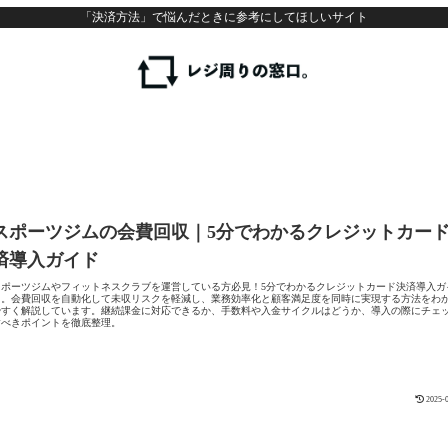
「決済方法」で悩んだときに参考にしてほしいサイト
スポーツジムの会費回収｜5分でわかるクレジットカー
済導入ガイド
スポーツジムやフィットネスクラブを運営している方必見！5分でわかるクレジットカード決済導入ガ
ド。会費回収を自動化して未収リスクを軽減し、業務効率化と顧客満足度を同時に実現する方法をわ
やすく解説しています。継続課金に対応できるか、手数料や入金サイクルはどうか、導入の際にチェ
すべきポイントを徹底整理。
2025-