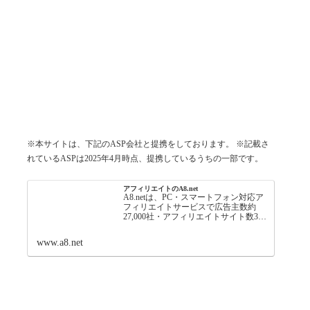
※本サイトは、下記のASP会社と提携をしております。 ※記載さ
れているASPは2025年4月時点、提携しているうちの一部です。
アフィリエイトのA8.net
A8.netは、PC・スマートフォン対応ア
フィリエイトサービスで広告主数約
27,000社・アフィリエイトサイト数360
万サイトに支持され、初心者でも簡単
に副収入を得ることが可能な日本最大
www.a8.net
級の成果報酬型インターネット広告で
す。