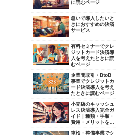
に読むページ
急いで導入したいと
きにおすすめの決済
サービス
有料セミナーでクレ
ジットカード決済導
入を考えたときに読
むページ
企業間取引・BtoB
事業でクレジットカ
ード決済導入を考え
たときに読むページ
小売店のキャッシュ
レス決済導入完全ガ
イド｜種類・手順・
費用・メリットを詳
しく解説
車検・整備事業でク